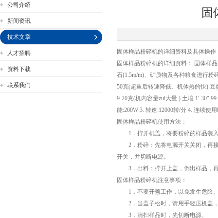
公司介绍
固
新闻资讯
技术文章
固体样品粉碎机的详细资料及具体操作
人才招聘
公司名称
固体样品粉碎机的详细资料： 固体样
资料下载
石(1.5m/m)、矿质物及各种粮食进行
联系我们
50克(超重后转速降低、机体热的快) 豆类 2 ′ 95
9-20克(机内容量zui大量 ) 土壤 1′ 30″ 
能:200W 3. 转速:12000转/分 4. 连
固体样品粉碎机使用方法：
1．拧开机盖，将要粉碎的样品装入
2．粉碎：先将电源开关关闭，再接
开关，并切断电源。
3．出料：拧开上盖，倒出样品，再
固体样品粉碎机注意事项：
1．不要开盖工作，以免发生危险
2．当盖子松时，请用手轻压机盖，
3．清扫样品时，先切断电源。