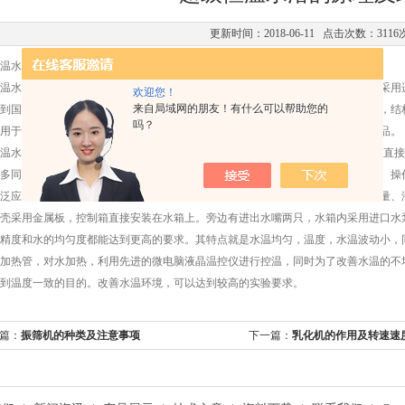
更新时间：2018-06-11 点击次数：3116
温水浴的原理及结构
温水浴是在601基础上改进而来，带有*的液晶温控仪，具有更高的温控性，内胆采
欢迎您！
来自局域网的朋友！有什么可以帮助您的
到国家标准，是超级恒温水浴的更新换代产品。它具有控温精度高，抗腐蚀性强，结
吗？
用于生物，物理、植物、化工、医疗、环保等实验科学领域或辅助加热的精密产品。
温水浴(以后简称恒温水浴）适用于生物、化学、物理、植物、化工等科学研究上直
多同类产品的优点，具有噪音小、连续工作、水流循环温度均匀、性能稳定可靠、操
泛应用于化工分析、医药卫生、生物培养、科研教学、环保、地质普查、精密计量、
壳采用金属板，控制箱直接安装在水箱上。旁边有进出水嘴两只，水箱内采用进口水
精度和水的均匀度都能达到更高的要求。其特点就是水温均匀，温度，水温波动小，
加热管，对水加热，利用先进的微电脑液晶温控仪进行控温，同时为了改善水温的不
到温度一致的目的。改善水温环境，可以达到较高的实验要求。
篇：
振筛机的种类及注意事项
下一篇：
乳化机的作用及转速速