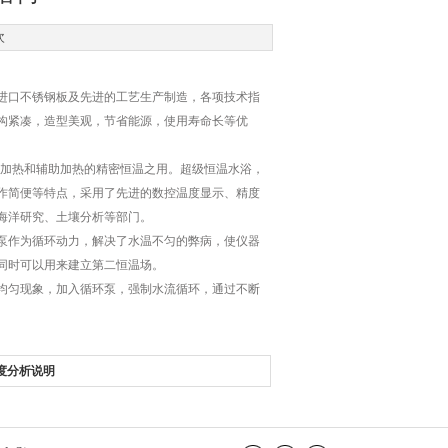
次
用进口不锈钢板及先进的工艺生产制造，各项技术指
构紧凑，造型美观，节省能源，使用寿命长等优
接加热和辅助加热的精密恒温之用。超级恒温水浴，
作简便等特点，采用了先进的数控温度显示、精度
海洋研究、土壤分析等部门。
泵作为循环动力，解决了水温不匀的弊病，使仪器
同时可以用来建立第二恒温场。
均匀现象，加入循环泵，强制水流循环，通过不断
度分析说明