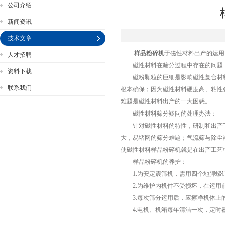
公司介绍
新闻资讯
技术文章
样品粉碎机
于磁性材料出产的运用
人才招聘
公司名称
磁性材料在筛分过程中存在的问题
资料下载
磁粉颗粒的巨细是影响磁性复合材料
联系我们
根本确保；因为磁性材料硬度高、粘性
难题是磁性材料出产的一大困惑。
磁性材料筛分疑问的处理办法：
针对磁性材料的特性，研制和出产了
大，易堵网的筛分难题；气流筛与除尘
使磁性材料样品粉碎机就是在出产工艺
样品粉碎机的养护：
1.为安定震筛机，需用四个地脚螺
2.为维护内机件不受损坏，在运用前
3.每次筛分运用后，应擦净机体上的
4.电机、机箱每年清洁一次，定时器