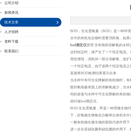
公司介绍
新闻资讯
技术文章
BOD，生化需氧量（BOD）是一种
人才招聘
公司名称
水中的有机化合物时需要消耗氧，如果
资料下载
bod测定仪
原理 含有饱和溶解氧的水
联系我们
达到恒定时，便产生了一个恒定电流。
用也增强，消耗掉一部分溶解氧，使扩
一个恒定电流，由于该两个恒定电流之
直接将BOD检测结果显示出来
当水样中有可生化降解的有机物时，有
散到氧电极表面上的溶解氧减少，当水
间的差值与水样中可生化降解的有机物
就叫做bod测定仪。
BOD:生化需氧量，即是一种用微生
下，好氧微生物氧化分解单位体积水中有
一般有机物在微生物的新陈代谢作用下，
进一步在亚硝化菌和硝化菌的作用下，