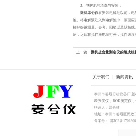
3、电解池的清洗与安装：
微机库仑仪
在安装电解池以前，电
池。将电解液注入到电解池中，液面应
接好好饿测量、参考、阳极以及阴极线
证，之后将搅拌器电源打开，搅拌速度
上一篇：
微机盐含量测定仪的组成机
明
关于我们
|
新闻资讯
泰州市姜堰分析仪器厂 版
粒强度仪
,
BOD测定仪
,
联系人：曹长林
地址：泰州市姜堰区民政工业园园
备案号：
苏ICP备1701890