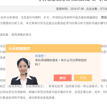
更新时间：2024-07-08 点击次数：871
学分析领域，尤其是针对燃料、矿石、环境样品等材料中硫含量的精确测定，
荧光
为重要的分析工具。本文将探讨荧光定硫仪在数据处理与结果分析方面的关键步骤与
采集：精准测量的基石
定硫仪通过激发样品中的硫元素产生特定波长的荧光，进而测量其强度来间接确定硫
行稳定，操作规范，确保测量数据的准确性和可重复性。在数据采集过程中，应注意
欢迎您！
器参数如激发波长、检测灵敏度等，以获得高质量的原始数据。
来自局域网的朋友！有什么可以帮助您的
吗？
处理：科学解析的桥梁
原始数据后，需进行一系列的数据处理步骤，以提取有用信息，消除误差，提高数
校正（如背景校正、仪器漂移校正）、标准化处理（如转换为统一单位或格式）等。
过拟合荧光光谱曲线，精确计算荧光强度与硫含量的关系，实现定量分析。此外，利用现代
行数据处理和可视化，使结果更加直观易懂。