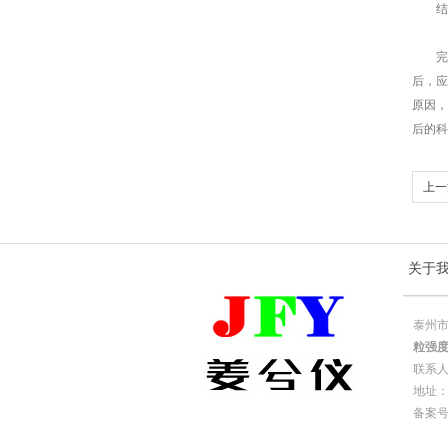
结果
完成
后，应
原因，
后的科
上一
关于
泰州市
粒强
联系
地址：
备案