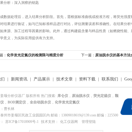
分析：深入洞察的钥匙
数据处理后，进入结果分析阶段。首先，需根据标准曲线或校准方程，将荧光强度转
对结果进行验证，如与已知标准样品进行对比，评估测量误差和准确性。在结果分析
如来源、加工过程等因素的影响。此外，通过构建硫含量与样品性质（如燃烧性能、
学意义，为实际应用提供有力支持。
篇：
化学发光定氮仪的检测限与精度分析
下一篇：
原油脱水仪的基本方法
我们
|
新闻资讯
|
产品展示
|
技术文章
|
资料下载
|
联系我们
|
Goo
姜堰分析仪器厂 版权所有 热门搜索:
库仑仪
,
原油脱水仪
,
荧光定硫仪
,
颗
度仪
,
BOD测定仪
,
全自动脱水仪
,
化学发光定氮仪
人：曹长林
泰州市姜堰区民政工业园园区内 邮箱：13809018619@139.com 邮编：225500
号：
苏ICP备17018909号-1
技术支持：
化工仪器网
管理登陆