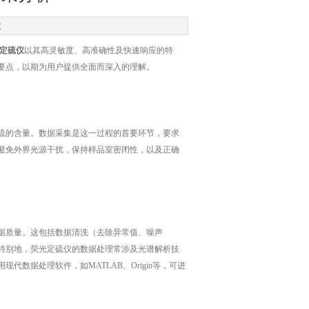
次
定硫仪
以其高灵敏度、高准确性及快速响应的特
要点，以期为用户提供全面而深入的理解。
的含量。数据采集是这一过程的首要环节，要求
避免外界光源干扰，保持样品室密闭性，以及正确
据质量。这包括数据清洗（去除异常值、噪声
特别地，荧光定硫仪的数据处理常涉及光谱解析技
数据处理软件，如MATLAB、Origin等，可进