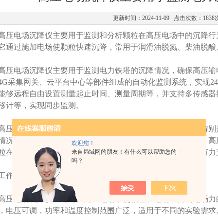
更新时间：2024-11-09 点击次数：1838
压电场沉降仪主要用于监测和分析颗粒在高压电场中的沉降行
。它通过施加电场使颗粒快速沉降，常用于润滑油脱氮、柴油脱酸
电场沉降仪主要用于监测电力铁塔的沉降情况，确保高压输
4G采集网关、云平台中心等部件组成的自动化监测系统，实现2
能够远程自由设置测量起止时间、测量周期等，并支持多传感器
移计等，实现同步监测。
电场沉降仪广泛应用于电力、化工、地质工程等领域，特别
情况、确保高压输电线路及铁塔的安全具有重要意义。此外，高
欢迎您！
粒在高压电场中的沉降行为，为相关领域的研究和应用提供有力
来自局域网的朋友！有什么可以帮助您的
吗？
作原理
电场沉降仪通过施加高压电场，使颗粒在电场中受到电场力
，电压可调，功率和温度控制范围广泛，适用于不同的实验需求‌