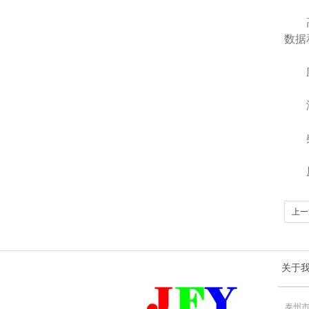
高压
数据
应
‌润
‌柴
‌原
上一
关于
泰州市