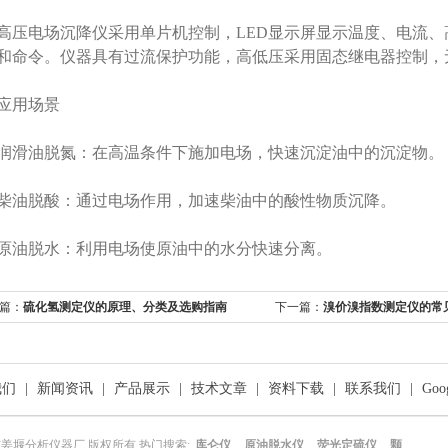
电场沉降仪采用单片机控制，LED显示屏显示温度、电流、
和命令。仪器具有过流保护功能，高低压采用固态继电器控制，
用场景
滑油脱氮‌：在高温条件下施加电场，快速沉淀油中的沉淀物。
油脱酸‌：通过电场作用，加速柴油中的酸性物质沉降。
油脱水‌：利用电场使原油中的水分快速分离。
篇：
硫化氢测定仪的原理、分类及选购指南
下一篇：
溴价溴指数测定仪的常
我们
|
新闻资讯
|
产品展示
|
技术文章
|
资料下载
|
联系我们
|
Goo
姜堰分析仪器厂 版权所有 热门搜索:
库仑仪
,
原油脱水仪
,
荧光定硫仪
,
颗