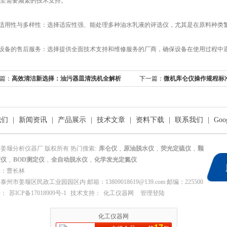
至需要频繁的技术支持。
适用性与多样性：选择适应性强、能处理多种油水乳液的评选仪，尤其是在原料种类
设备的售后服务：选择提供全面技术支持和维修服务的厂商，确保设备在使用过程中
篇：
高效清洁新选择：油污器皿清洗机全解析
下一篇：
微机库仑仪操作规程标
制
我们
|
新闻资讯
|
产品展示
|
技术文章
|
资料下载
|
联系我们
|
Goo
姜堰分析仪器厂 版权所有 热门搜索:
库仑仪
,
原油脱水仪
,
荧光定硫仪
,
颗
度仪
,
BOD测定仪
,
全自动脱水仪
,
化学发光定氮仪
人：曹长林
泰州市姜堰区民政工业园园区内 邮箱：13809018619@139.com 邮编：225500
号：
苏ICP备17018909号-1
技术支持：
化工仪器网
管理登陆
化工仪器网