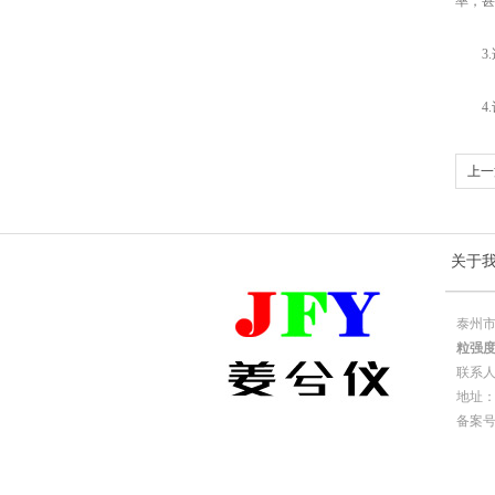
率，甚
3.
4.
上一
关于
泰州市
粒强
联系
地址：
备案