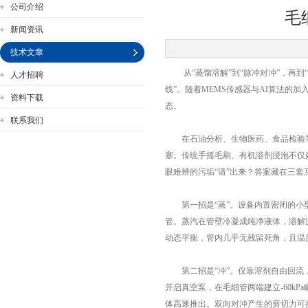
公司介绍
毛
新闻资讯
技术文章
从“蒸馏溶解”到“脉冲对冲”，再到“
人才招聘
公司名称
线”。随着MEMS传感器与AI算法的
资料下载
态。
联系我们
在石油分析、生物医药、食品检验等实
塞。传统手摇毛刷、有机溶剂浸泡不仅
眼难辨的污垢“请”出来？答案藏在三套
第一招是“蒸”。设备内置密闭的小型
管。蒸汽在管壁冷凝成纯净液体，溶解沥
动态平衡，管内几乎无残留死角，且温
第二招是“冲”。仅靠溶剂自由回流，
开启真空泵，在毛细管两端建立-60kP
体高速推出。双向对冲产生的剪切力可把