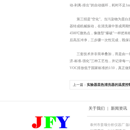
动-剥离-排出”的自动循环，耗时不足1
第三招是“空化”。当污染物为蛋白质
器转成机械振动，在清洗液中形成周期性
4500℃微热点，像微型“爆破”一样
后高压冲净，三步骤一次性完成，既保证
三套技术并非简单叠加，而是由一块3
济-标准-强化”三种工艺包，并记录每
VOC排放低于国家标准的1/10，真正
上一篇：
实验器皿热清洗器的温度控
关于我们
|
新闻资讯
泰州市姜堰分析仪器厂 版