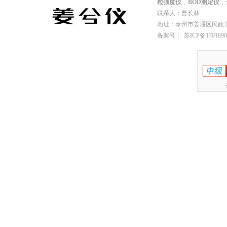
粒强度仪
,
BOD测定仪
,
联系人：曹长林
地址：泰州市姜堰区民政工业园园
备案号：
苏ICP备1701890