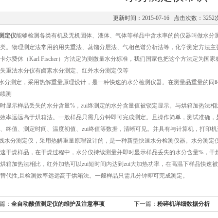
更新时间：2015-07-16 点击次数：3252
测定仪
能够检测各类有机及无机固体、液体、气体等样品中含水率的的仪器叫做水分
类。物理测定法常用的用失重法、蒸馏分层法、气相色谱分析法等，化学测定方法主要有卡尔
卡尔费休（Karl Fischer）方法定为测微量水分标准，我们国家也把这个方法定为国
失重法水分仪有卤素水分测定、红外水分测定仪等
素水分测定，采用热解重量原理设计，是一种快速的水分检测仪器。在测量品重量的同
续测
时显示样品丢失的水分含量%，zui终测定的水分含量值被锁定显示。与烘箱加热法相比，
效率远远高于烘箱法。一般样品只需几分钟即可完成测定。且操作简单，测试准确，
、终值、测定时间、温度初值、zui终值等数据，清晰可见。并具有与计算机，打印
外线水分测定仪，采用热解重量原理设计的，是一种新型快速水分检测仪器。水分测定
速干燥样品，在干燥过程中，水分仪持续测量并即时显示样品丢失的水分含量%，干燥
烘箱加热法相比，红外加热可以zui短时间内达到zui大加热功率，在高温下样品快速
替代性,且检测效率远远高于烘箱法。一般样品只需几分钟即可完成测定。
篇：
全自动酸值测定仪的维护及注意事项
下一篇：
粉碎机详细数据分析