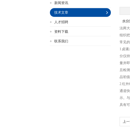
新闻资讯
技术文章
水分
人才招聘
公司名称
法两大
资料下载
组织把
联系我们
常见的
1.卤
分仪持
量并即
且检测
品初值
2.红
通道快
示。与
具有可
上一