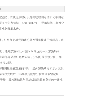
次
测定仪，按测定原理可以分类物理测定法和化学测定
费休法（Karl Fischer）、甲苯法等，标准化
家标准测微量水分。
时，红外加热单元和水分蒸发通道快速干燥样品，水
红外加热可以zui短时间内达到zui大加热功率，
显示部分采用红色数码管，分别可显示水分值、样
机连接功能。
仪在测量样品重量的同时，红外加热单元和水分蒸发
程序完成后，zui终测定的水分含量值被锁定显
被干燥，其检测结果与国标烘箱法具有良好的一致性,