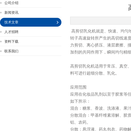
公司介绍
新闻资讯
技术文章
高剪切乳化机就是、快速、均匀
人才招聘
公司名称
转子高速旋转所产生的高切线速
资料下载
力剪切、离心挤压、液层磨擦、
联系我们
加剂的共同作用下，瞬间均匀精细
高剪切乳化机适用于常压、真空、
料可进行超细分散、乳化。
应用范围
应用在化妆品乳剂以至于胶浆等
如下所示：
混合：糖浆、香波、洗涤液、果
分散混合：甲基纤维素溶解、胶
铝、农药。
分散：悬浮液、药丸包衣、药物