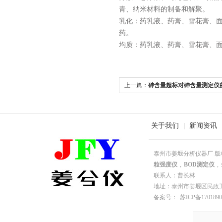
青、纳米材料的制备和解聚。
乳化：药乳液、药膏、雪花膏、
药。
均质：药乳液、药膏、雪花膏、
上一篇：
砷含量超标对砷含量测定仪
关于我们
|
新闻资讯
泰州市姜堰分析仪器厂 版
粒强度仪
,
BOD测定仪
,
联系人：曹长林
地址：泰州市姜堰区民政工业园园
备案号：
苏ICP备1701890