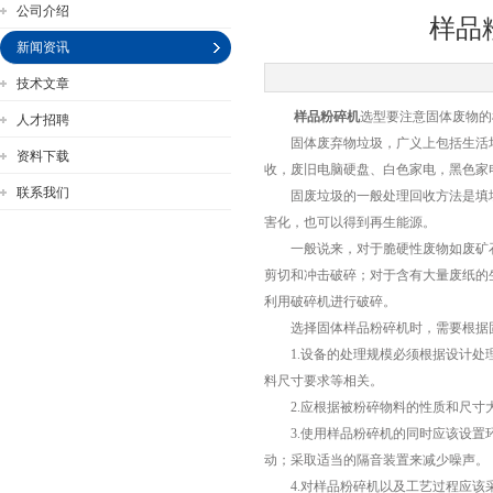
公司介绍
样品
新闻资讯
技术文章
样品粉碎机
选型要注意固体废物的
人才招聘
公司名称
固体废弃物垃圾，广义上包括生活垃圾
资料下载
收，废旧电脑硬盘、白色家电，黑色家
联系我们
固废垃圾的一般处理回收方法是填埋
害化，也可以得到再生能源。
一般说来，对于脆硬性废物如废矿石
剪切和冲击破碎；对于含有大量废纸的
利用破碎机进行破碎。
选择固体样品粉碎机时，需要根据固
1.设备的处理规模必须根据设计处理
料尺寸要求等相关。
2.应根据被粉碎物料的性质和尺寸
3.使用样品粉碎机的同时应该设置环
动；采取适当的隔音装置来减少噪声。
4.对样品粉碎机以及工艺过程应该采