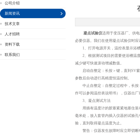
公司介绍
新闻资讯
技术文章
凝点试验仪
适用于变压器厂、供电
人才招聘
公司名称
必要仪器。我们在使用凝点试验仪时应
资料下载
1、打开电源开关，温控表显示浴槽
联系我们
2、根据测试项目的需要使浴槽温度
减少键可快速滚动增减数值。
启动自整定：长按＞键，直到SV窗口
参数后自动进行高精度恒温控制。
中止自整定：自整定过程中，长按＞键
作可以参阅温控表说明书），仪器出厂
3、凝点测试方法
用插有温度计的胶塞紧紧地塞住装有试
毫米处，放入套管内插入仪器的试验孔中
验，直到取得凝点温度为止。
警告：仪器发生故障时应立即切断电