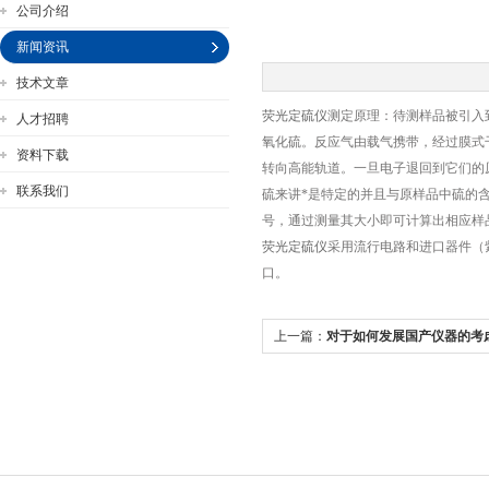
公司介绍
新闻资讯
技术文章
荧光定硫仪
测定原理：待测样品被引入
人才招聘
公司名称
氧化硫。反应气由载气携带，经过膜式
资料下载
转向高能轨道。一旦电子退回到它们的
联系我们
硫来讲*是特定的并且与原样品中硫的
号，通过测量其大小即可计算出相应样
荧光定硫仪
采用流行电路和进口器件（
口。
上一篇：
对于如何发展国产仪器的考