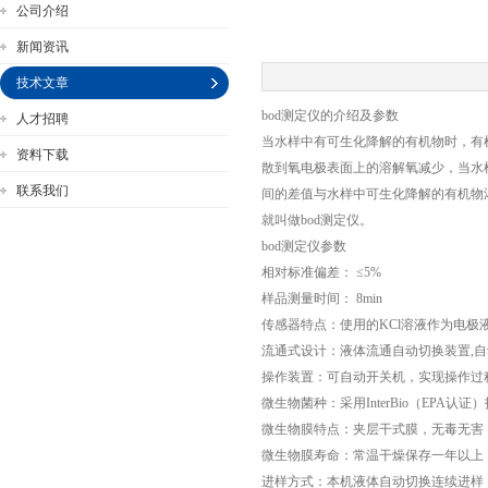
公司介绍
新闻资讯
技术文章
bod测定仪的介绍及参数
人才招聘
公司名称
当水样中有可生化降解的有机物时，有
资料下载
散到氧电极表面上的溶解氧减少，当水
联系我们
间的差值与水样中可生化降解的有机物
就叫做bod测定仪。
bod测定仪参数
相对标准偏差： ≤5%
样品测量时间： 8min
传感器特点：使用的KCl溶液作为电极
流通式设计：液体流通自动切换装置,
操作装置：可自动开关机，实现操作过
微生物菌种：采用InterBio（EPA认证
微生物膜特点：夹层干式膜，无毒无害
微生物膜寿命：常温干燥保存一年以上，
进样方式：本机液体自动切换连续进样