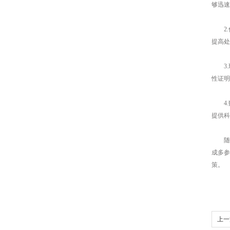
够迅速
2.优
提高处
3.
性证明
4.
提供科
随着
成多参
策。
上一