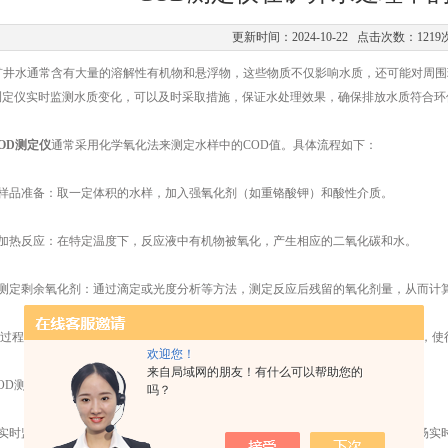
更新时间：2024-10-22 点击次数：1219
水通常含有大量的溶解性有机物和悬浮物，这些物质不仅影响水质，还可能对周围
测定仪实时监测水质变化，可以及时采取措施，保证水处理效果，确保排放水质符合环
OD测定仪
通常采用化学氧化法来测定水样中的COD值。具体流程如下：
样品准备：取一定体积的水样，加入强氧化剂（如重铬酸钾）和酸性介质。
加热反应：在特定温度下，反应液中有机物被氧化，产生相应的二氧化碳和水。
定剩余氧化剂：通过滴定或光度分析等方法，测定反应后残留的氧化剂量，从而计算
程通常需要专业的设备和实验室条件，但现代测定仪已实现了自动化和便携化，使
欢迎您！
来自局域网的朋友！有什么可以帮助您的
D测定仪在矿井水处理中的应用
吗？
时监测：传统的水质检测方法往往需要较长时间的实验室处理，而它可实现现场实时