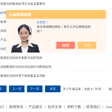
粒强度仪的数据处理方法及其重要性
品处理到结果输出：硫醇硫测定仪全流程操作指南
化氢测定仪如何助力企业实现绿色生产
欢迎您！
来自局域网的朋友！有什么可以帮助您的
价溴指数测定仪：化学分析的新宠儿
吗？
石油产品密度试验仪主要用于测定原油和液体石油产品的密度
于动态电脱盐试验装置设备的详细说明
化氢测定仪的技术参数与选型指南
价溴指数测定仪的自动化操作与数据处理
含量测定仪的环境干扰因素及其消除
页
上一页
下一页
末页
共 579 条记录，当前 8 / 58 页
跳
我们
|
新闻资讯
|
产品展示
|
技术文章
|
资料下载
|
联系我们
|
Goo