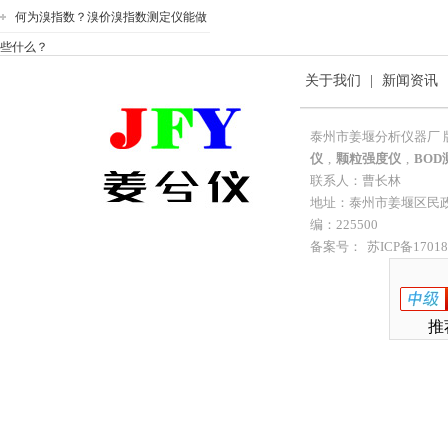
何为溴指数？溴价溴指数测定仪能做
些什么？
关于我们
|
新闻资讯
泰州市姜堰分析仪器厂 
仪
,
颗粒强度仪
,
BOD
联系人：曹长林
地址：泰州市姜堰区民政工业
编：225500
备案号：
苏ICP备17018
推